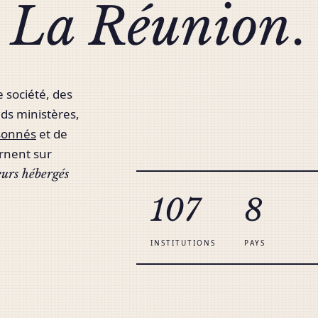
à
La Réunion
.
société, des
nds ministères,
sonnés
et de
urnent sur
eurs hébergés
107
8
INSTITUTIONS
PAYS