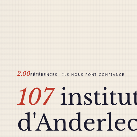
2.00
RÉFÉRENCES · ILS NOUS FONT CONFIANCE
107
institu
d'Anderle