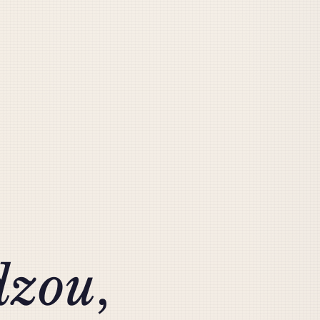
zou
,