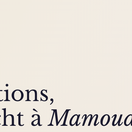
tions,
cht à
Mamoud