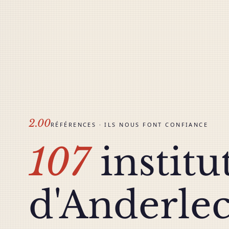
2.00
RÉFÉRENCES · ILS NOUS FONT CONFIANCE
107
institu
d'Anderle