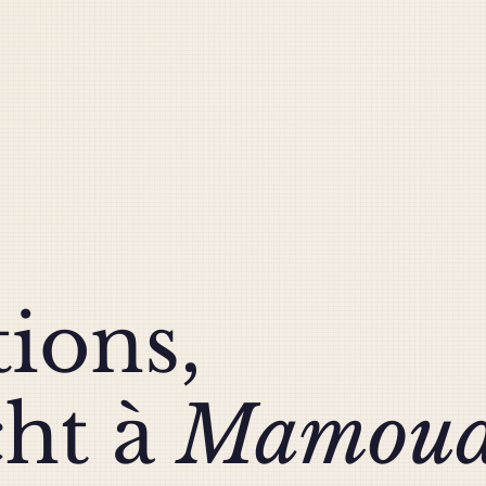
tions,
cht à
Mamoud