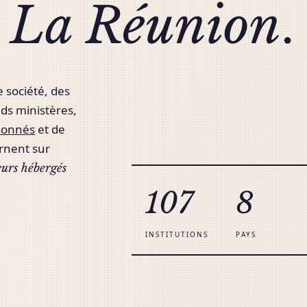
à
La Réunion
.
société, des
nds ministères,
sonnés
et de
urnent sur
eurs hébergés
107
8
INSTITUTIONS
PAYS