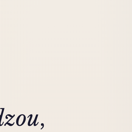
zou
,