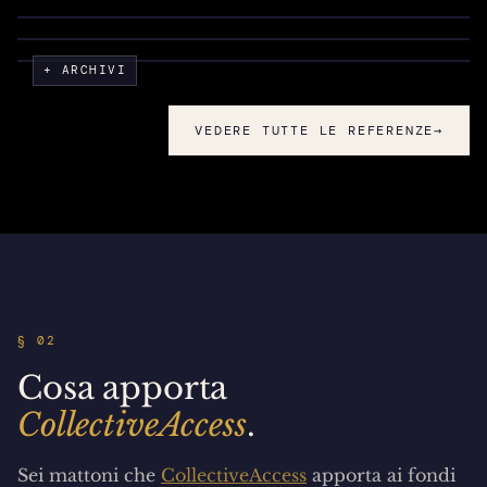
Lafayette
FRANCE · TOULOUSE
FR
FRANCE · PARIS
FR
FR
+ ARCHIVI
FR
VEDERE TUTTE LE REFERENZE
→
§ 02
Cosa apporta
CollectiveAccess
.
Sei mattoni che
CollectiveAccess
apporta ai fondi