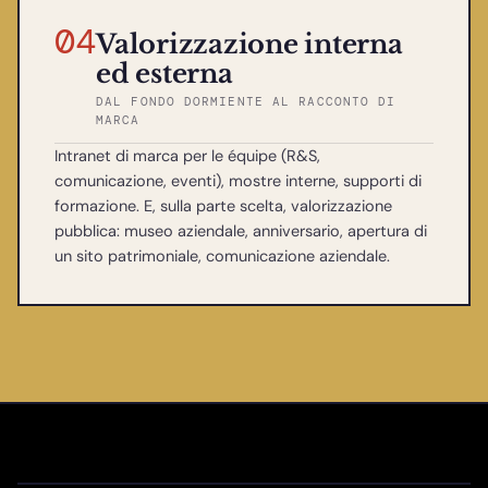
04
Valorizzazione interna
ed esterna
DAL FONDO DORMIENTE AL RACCONTO DI
MARCA
Intranet di marca per le équipe (R&S,
comunicazione, eventi), mostre interne, supporti di
formazione. E, sulla parte scelta, valorizzazione
pubblica: museo aziendale, anniversario, apertura di
un sito patrimoniale, comunicazione aziendale.
Hennessy (LVMH)
Archives de la Chartreuse
FRANCE · COGNAC
Aéroscopia (Manatour)
Lafayette Anticipations - Fondation Galeries
FRANCE · VOIRON