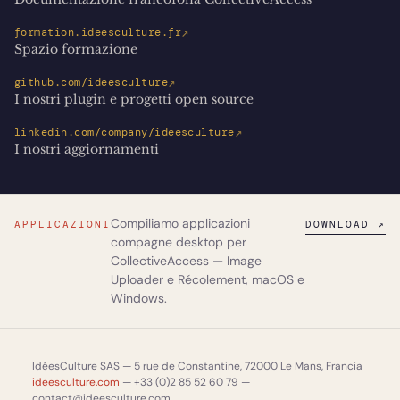
↗
formation.ideesculture.fr
Spazio formazione
↗
github.com/ideesculture
I nostri plugin e progetti open source
↗
linkedin.com/company/ideesculture
I nostri aggiornamenti
Compiliamo applicazioni
APPLICAZIONI
DOWNLOAD ↗
compagne desktop per
CollectiveAccess —
Image
Uploader
e
Récolement
, macOS e
Windows.
IdéesCulture SAS — 5 rue de Constantine, 72000 Le Mans, Francia
ideesculture.com
— +33 (0)2 85 52 60 79 —
contact@ideesculture.com