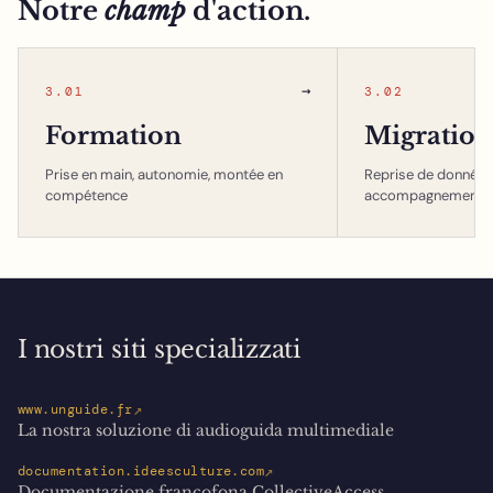
Notre
champ
d'action.
→
3.01
3.02
Formation
Migration
Prise en main, autonomie, montée en
Reprise de données,
compétence
accompagnement
I nostri siti specializzati
↗
www.unguide.fr
La nostra soluzione di audioguida multimediale
↗
documentation.ideesculture.com
Documentazione francofona CollectiveAccess