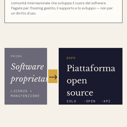
comunità internazionale che sviluppa il cuore del software.
Pagate per l'hosting gestito, il supporto e lo sviluppo — non per
un diritto d'uso.
PRIMA
DOPO
Software
Piattaforma
→
proprietario
open
source
LICENZA +
MANUTENZIONE
SOLO
·
OPEN
·
API
BROWSER
SOURCE
REST