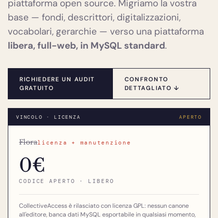
piattaforma open source. Migriamo la vostra
base — fondi, descrittori, digitalizzazioni,
vocabolari, gerarchie — verso una piattaforma
libera, full-web, in MySQL standard
.
RICHIEDERE UN AUDIT
CONFRONTO
GRATUITO
DETTAGLIATO ↓
VINCOLO · LICENZA
APERTO
Flora
licenza + manutenzione
0€
CODICE APERTO · LIBERO
CollectiveAccess è rilasciato con licenza GPL: nessun canone
all'editore, banca dati MySQL esportabile in qualsiasi momento,