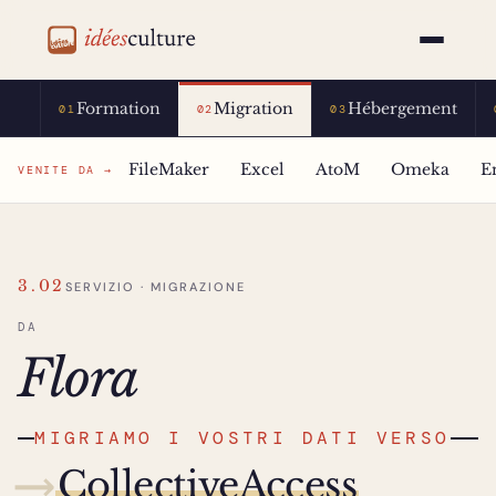
idéesculture
Formation
Migration
Hébergement
01
02
03
FileMaker
Excel
AtoM
Omeka
E
VENITE DA →
3.02
SERVIZIO · MIGRAZIONE
DA
Flora
MIGRIAMO I VOSTRI DATI VERSO
⟶
CollectiveAccess