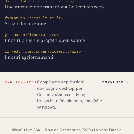
↗
documentation.ideesculture.com
Documentazione francofona CollectiveAccess
↗
formation.ideesculture.fr
Spazio formazione
↗
github.com/ideesculture
I nostri plugin e progetti open source
↗
linkedin.com/company/ideesculture
I nostri aggiornamenti
Compiliamo applicazioni
APPLICAZIONI
DOWNLOAD ↗
compagne desktop per
CollectiveAccess —
Image
Uploader
e
Récolement
, macOS e
Windows.
IdéesCulture SAS — 5 rue de Constantine, 72000 Le Mans, Francia