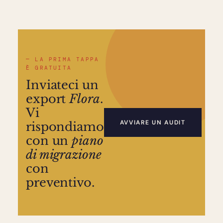
— LA PRIMA TAPPA
È GRATUITA
Inviateci un
export
Flora
.
Vi
AVVIARE UN AUDIT
rispondiamo
con un
piano
di migrazione
con
preventivo.