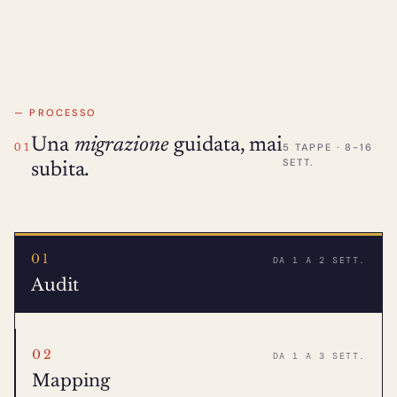
— PROCESSO
Una
migrazione
guidata, mai
5 TAPPE · 8-16
01
SETT.
subita.
01
DA 1 A 2 SETT.
Audit
02
DA 1 A 3 SETT.
Mapping