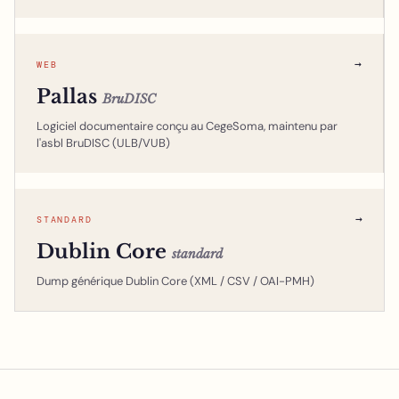
→
WEB
Pallas
BruDISC
Logiciel documentaire conçu au CegeSoma, maintenu par
l'asbl BruDISC (ULB/VUB)
→
STANDARD
Dublin Core
standard
Dump générique Dublin Core (XML / CSV / OAI-PMH)