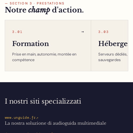
— SECTION 3 · PRESTATIONS
Notre
champ
d'action.
→
3.01
3.03
Formation
Hébergem
Prise en main, autonomie, montée en
Serveurs dédiés, in
compétence
sauvegardes
I nostri siti specializzati
↗
www.unguide.fr
La nostra soluzione di audioguida multimediale