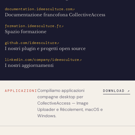
↗
documentation.ideesculture.com
Documentazione francofona CollectiveAccess
↗
formation.ideesculture.fr
Spazio formazione
↗
github.com/ideesculture
I nostri plugin e progetti open source
↗
linkedin.com/company/ideesculture
I nostri aggiornamenti
Compiliamo applicazioni
APPLICAZIONI
DOWNLOAD ↗
compagne desktop per
CollectiveAccess —
Image
Uploader
e
Récolement
, macOS e
Windows.