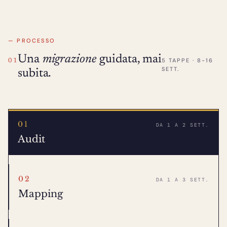
— PROCESSO
Una
migrazione
guidata, mai
5 TAPPE · 8-16
01
SETT.
subita.
01
DA 1 A 2 SETT.
Audit
02
DA 1 A 3 SETT.
Mapping