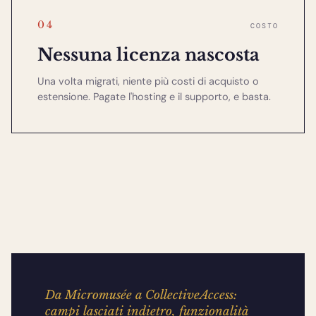
04
COSTO
Nessuna licenza nascosta
Una volta migrati, niente più costi di acquisto o
estensione. Pagate l'hosting e il supporto, e basta.
CASO TIPICO · MUSÉE DE FRANCE · ~12.000 RECORD
Da Micromusée a CollectiveAccess:
campi lasciati indietro, funzionalità