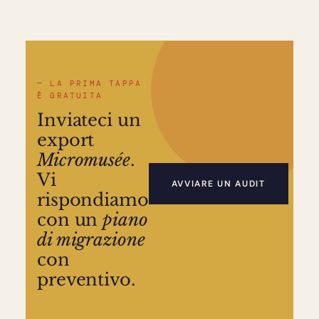
11.800
RECORD MIGRATI
9 sett.
END-TO-END
— LA PRIMA TAPPA
È GRATUITA
0 €
Inviateci un
IN LICENZE
export
Micromusée
.
Vi
AVVIARE UN AUDIT
rispondiamo
con un
piano
di migrazione
con
preventivo.