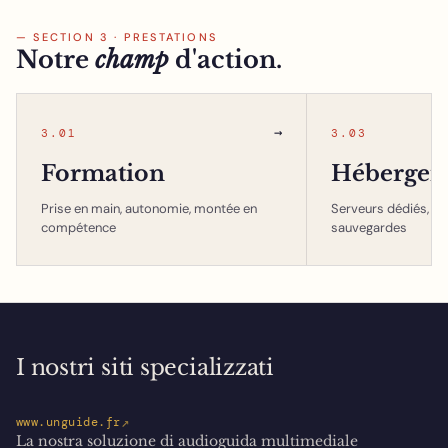
— SECTION 3 · PRESTATIONS
Notre
champ
d'action.
→
3.01
3.03
Formation
Hébergem
Prise en main, autonomie, montée en
Serveurs dédiés, in
compétence
sauvegardes
I nostri siti specializzati
↗
www.unguide.fr
La nostra soluzione di audioguida multimediale