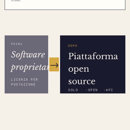
d'uso.
PRIMA
DOPO
Software
Piattaforma
→
proprietario
open
source
LICENZA PER
POSTAZIONE
SOLO
·
OPEN
·
API
BROWSER
SOURCE
REST