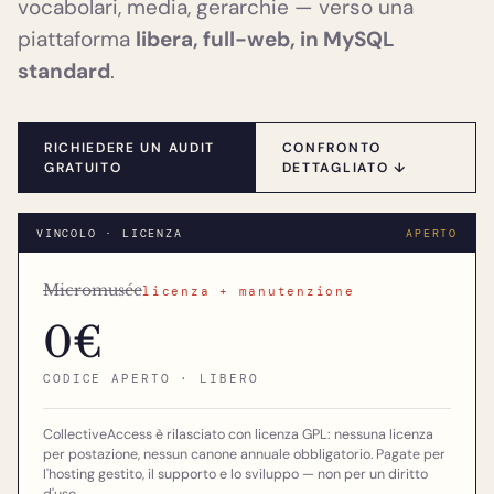
vocabolari, media, gerarchie — verso una
piattaforma
libera, full-web, in MySQL
standard
.
RICHIEDERE UN AUDIT
CONFRONTO
GRATUITO
DETTAGLIATO ↓
VINCOLO · LICENZA
APERTO
Micromusée
licenza + manutenzione
0€
CODICE APERTO · LIBERO
CollectiveAccess è rilasciato con licenza GPL: nessuna licenza
per postazione, nessun canone annuale obbligatorio. Pagate per
l'hosting gestito, il supporto e lo sviluppo — non per un diritto