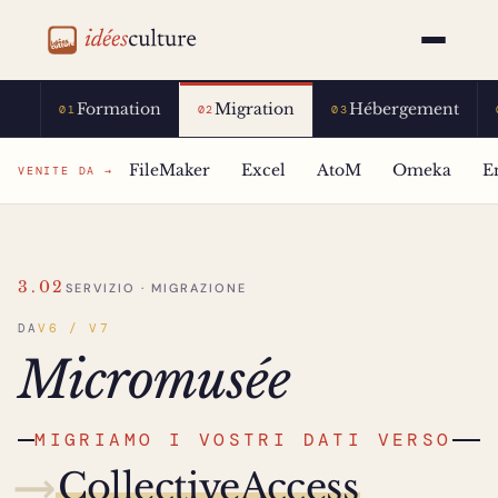
idéesculture
Formation
Migration
Hébergement
01
02
03
FileMaker
Excel
AtoM
Omeka
E
VENITE DA →
3.02
SERVIZIO · MIGRAZIONE
DA
V6 / V7
Micromusée
MIGRIAMO I VOSTRI DATI VERSO
⟶
CollectiveAccess