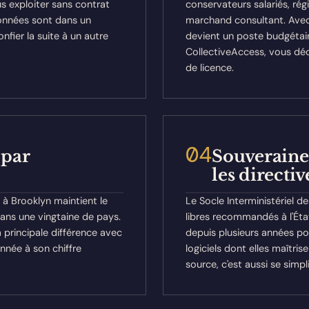
s exploiter sans contrat
conservateurs salariés, rég
 données sont dans un
marchand consultant. Avec 
nfier la suite à un autre
devient un poste budgétair
CollectiveAccess, vous déc
de licence.
04
par
Souveraine
les directi
 à Brooklyn maintient le
Le Socle Interministériel de
ans une vingtaine de pays.
libres recommandés à l'État
la principale différence avec
depuis plusieurs années pou
onnée à son chiffre
logiciels dont elles maîtris
source, c'est aussi se simpl