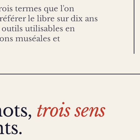
trois termes que l'on
éférer le libre sur dix ans
outils utilisables en
ions muséales et
ots,
trois sens
ts.