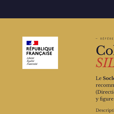
— RÉFÉRE
Co
SI
Le
Socl
recomma
(Direct
y figure
Descripti