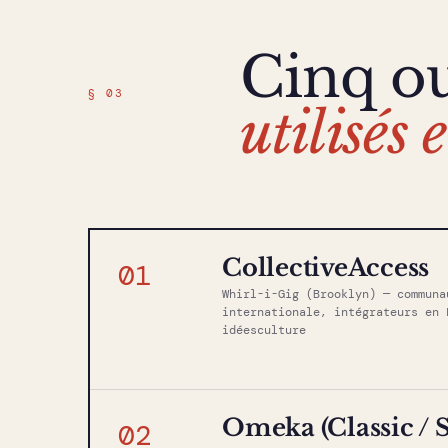
Cinq out
§ 03
utilisés
CollectiveAccess
01
Whirl-i-Gig (Brooklyn) — communa
internationale, intégrateurs en 
idéesculture
Omeka (Classic / S
02