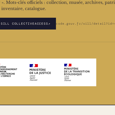
s
». Mots-clés officiels : collection, musée, archives, patr
, inventaire, catalogue.
 SILL COLLECTIVEACCESS
↗
code.gouv.fr/sill/detail?id=