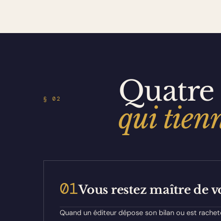
louez
un
accès,
vous
dépendez
d'un
éditeur
Quatre 
unique,
et
§ 02
l'évolution
qui tien
de
l'outil
vous
échappe.
01
Vous restez maître de 
Quand un éditeur dépose son bilan ou est racheté,