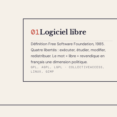
01
Logiciel libre
Définition Free Software Foundation, 1985.
Le modèle
Quatre libertés : exécuter, étudier, modifier,
redistribuer. Le mot « libre » revendique en
propriétaire
français une dimension politique.
GPL, AGPL, LGPL · COLLECTIVEACCESS,
Vos
LINUX, GIMP
données
sont
confiées
à
une
boîte
noire
.
Vous