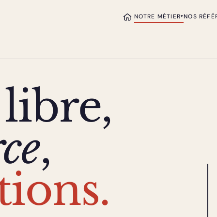
NOTRE MÉTIER
NOS RÉFÉ
▾
libre,
rce
,
tions.