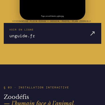
VISIONNEUSE PLEIN ÉCRAN — DESSIN, PHOTO, PLAN ZOOMABLE.
VOIR EN LIGNE
↗
unguide.fr
§ 03 · INSTALLATION INTERACTIVE
Zoodéfis
— l'humain face à l'animal.