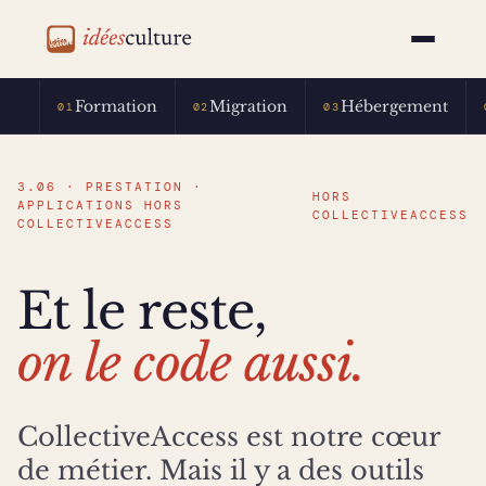
idéesculture
Formation
Migration
Hébergement
01
02
03
3.06 · PRESTATION ·
HORS
APPLICATIONS HORS
COLLECTIVEACCESS
COLLECTIVEACCESS
Et le reste,
on le code aussi.
CollectiveAccess est notre cœur
de métier. Mais il y a des outils