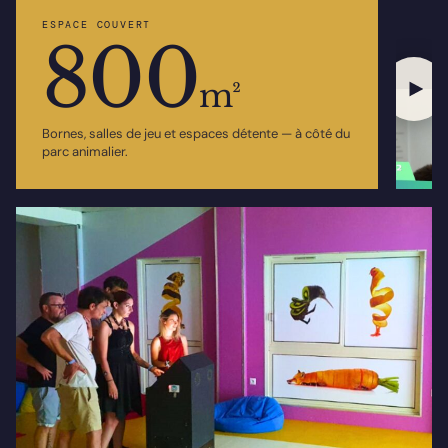
ESPACE COUVERT
800
m²
Bornes, salles de jeu et espaces détente — à côté du
parc animalier.