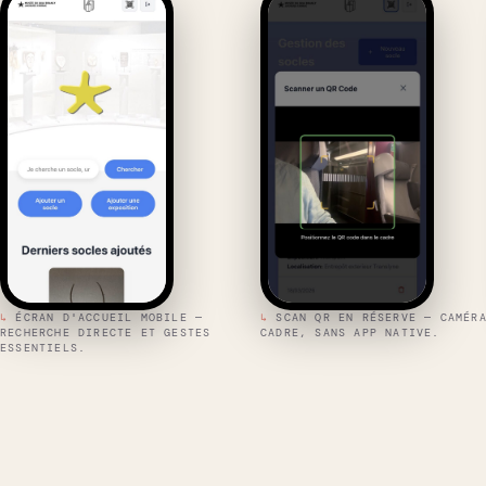
↳
ÉCRAN D'ACCUEIL MOBILE —
↳
SCAN QR EN RÉSERVE — CAMÉR
RECHERCHE DIRECTE ET GESTES
CADRE, SANS APP NATIVE.
ESSENTIELS.