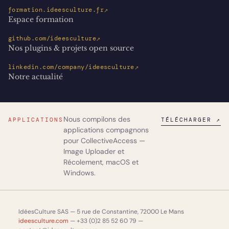
↗
formation.ideesculture.fr
Espace formation
↗
github.com/ideesculture
Nos plugins & projets open source
↗
linkedin.com/company/ideesculture
Notre actualité
Nous compilons des
APPLICATIONS
TÉLÉCHARGER ↗
applications compagnons
pour CollectiveAccess —
Image Uploader
et
Récolement
, macOS et
Windows.
IdéesCulture SAS — 5 rue de Constantine, 72000 Le Mans
ideesculture.com
— +33 (0)2 85 52 60 79 —