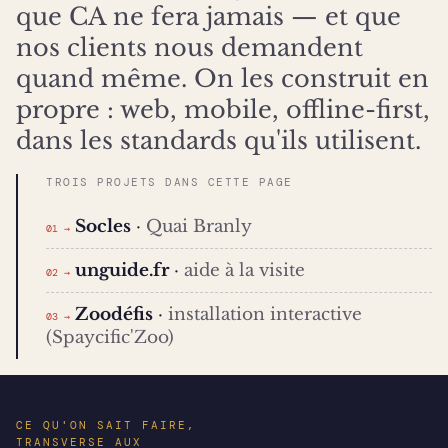
que CA ne fera jamais — et que
nos clients nous demandent
quand même. On les construit en
propre : web, mobile, offline-first,
dans les standards qu'ils utilisent.
TROIS PROJETS DANS CETTE PAGE
Socles
·
Quai Branly
01 →
unguide.fr
·
aide à la visite
02 →
Zoodéfis
·
installation interactive
03 →
(Spaycific'Zoo)
CE QU'ON SAIT FAIRE,
TRANSVERSE AUX