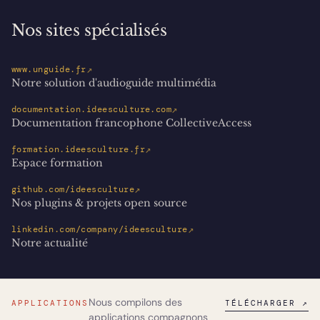
Nos sites spécialisés
↗
www.unguide.fr
Notre solution d'audioguide multimédia
↗
documentation.ideesculture.com
Documentation francophone CollectiveAccess
↗
formation.ideesculture.fr
Espace formation
↗
github.com/ideesculture
Nos plugins & projets open source
↗
linkedin.com/company/ideesculture
Notre actualité
Nous compilons des
APPLICATIONS
TÉLÉCHARGER ↗
applications compagnons