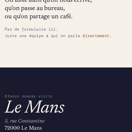
On
aime aussi
qu'on nous écrive,
qu'on passe au bureau,
ou qu'on partage un café.
Pas de formulaire ici.
Juste une équipe à qui on parle
directement
.
01
NOUS RENDRE VISITE
Le Mans
5, rue Constantine
72000 Le Mans