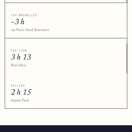
TGV BRUXELLES
~3 h
via Paris-Nord (Eurostar)
TGV LYON
3 h 13
Part-Dieu
A11/A28
2 h 15
depuis Paris