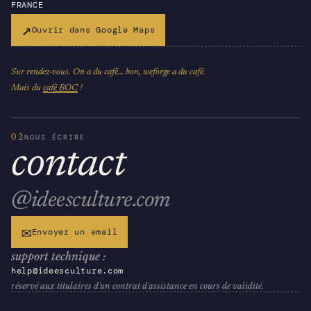
FRANCE
↗
Ouvrir dans Google Maps
Sur rendez-vous. On a du café… bon, weforge a du café.
Mais du
café BOC
!
02
NOUS ÉCRIRE
contact
@ideesculture.com
✉
Envoyer un email
support technique :
help@ideesculture.com
réservé aux titulaires d'un contrat d'assistance en cours de validité.