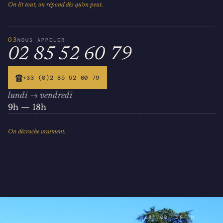
On lit tout, on répond dès qu'on peut.
03
NOUS APPELER
02 85 52 60 79
☎
+33 (0)2 85 52 60 79
lundi → vendredi
9h — 18h
On décroche vraiment.
48° 00′ 28″ N