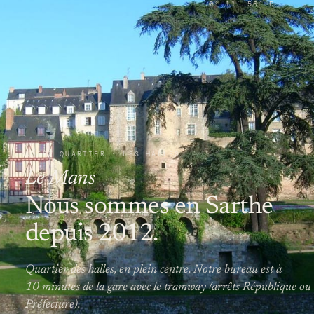
0° 11′ 56″ E
NOTRE QUARTIER · LES HALLES
Le Mans
Nous sommes en Sarthe
depuis 2012.
Quartier des halles, en plein centre. Notre bureau est à
10 minutes de la gare avec le tramway (arrêts République ou
Préfecture).