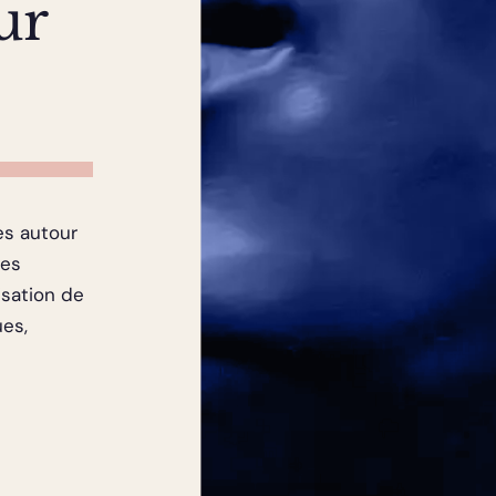
ur
es autour
les
risation de
ues,