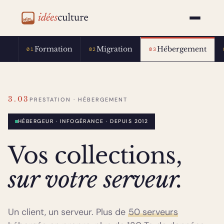
idéesculture
Formation
Migration
Hébergement
01
02
03
3.03
PRESTATION · HÉBERGEMENT
HÉBERGEUR · INFOGÉRANCE · DEPUIS 2012
Vos collections,
sur votre serveur.
Un client, un serveur. Plus de
50 serveurs