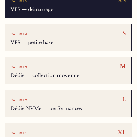
XS
CAHBGT5
VPS — démarrage
S
CAHBGT4
VPS — petite base
M
CAHBGT3
Dédié — collection moyenne
L
CAHBGT2
Dédié NVMe — performances
XL
CAHBGT1