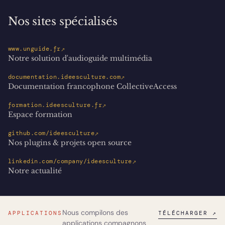
Nos sites spécialisés
↗
www.unguide.fr
Notre solution d'audioguide multimédia
↗
documentation.ideesculture.com
Documentation francophone CollectiveAccess
↗
formation.ideesculture.fr
Espace formation
↗
github.com/ideesculture
Nos plugins & projets open source
↗
linkedin.com/company/ideesculture
Notre actualité
Nous compilons des
APPLICATIONS
TÉLÉCHARGER ↗
applications compagnons