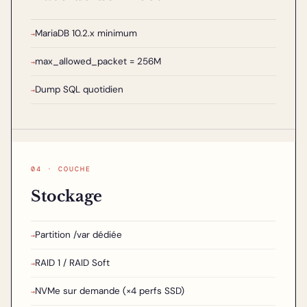
MariaDB 10.2.x minimum
→
max_allowed_packet = 256M
→
Dump SQL quotidien
→
04 · COUCHE
Stockage
Partition /var dédiée
→
RAID 1 / RAID Soft
→
NVMe sur demande (×4 perfs SSD)
→