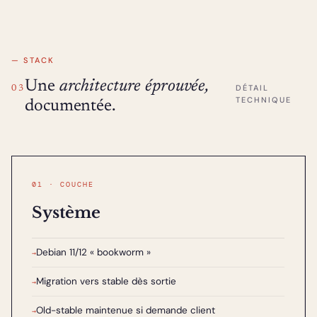
— STACK
Une
architecture éprouvée,
DÉTAIL
03
TECHNIQUE
documentée.
01 · COUCHE
Système
Debian 11/12 « bookworm »
→
Migration vers stable dès sortie
→
Old-stable maintenue si demande client
→