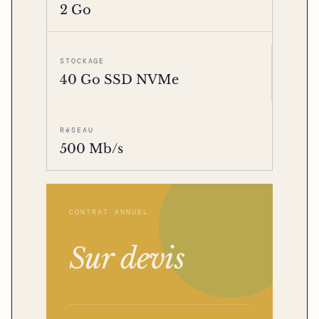
2 Go
STOCKAGE
40 Go SSD NVMe
RéSEAU
500 Mb/s
CONTRAT ANNUEL
Sur devis