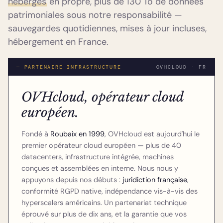
hébergés
en propre, plus de 130 To de données
patrimoniales sous notre responsabilité —
sauvegardes quotidiennes, mises à jour incluses,
hébergement en France.
— PARTENAIRE INFRASTRUCTURE
OVHCLOUD · FR
OVHcloud, opérateur cloud
européen.
Fondé à
Roubaix en 1999
, OVHcloud est aujourd'hui le
premier opérateur cloud européen — plus de 40
datacenters, infrastructure intégrée, machines
conçues et assemblées en interne. Nous nous y
appuyons depuis nos débuts :
juridiction française
,
conformité RGPD native, indépendance vis-à-vis des
hyperscalers américains. Un partenariat technique
éprouvé sur plus de dix ans, et la garantie que vos