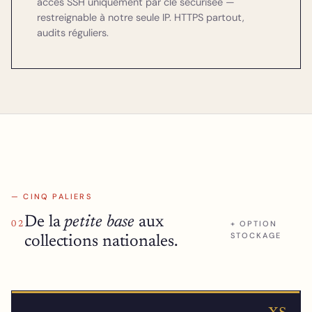
accès SSH uniquement par clé sécurisée —
restreignable à notre seule IP. HTTPS partout,
audits réguliers.
— CINQ PALIERS
De la
petite base
aux
+ OPTION
02
STOCKAGE
collections nationales.