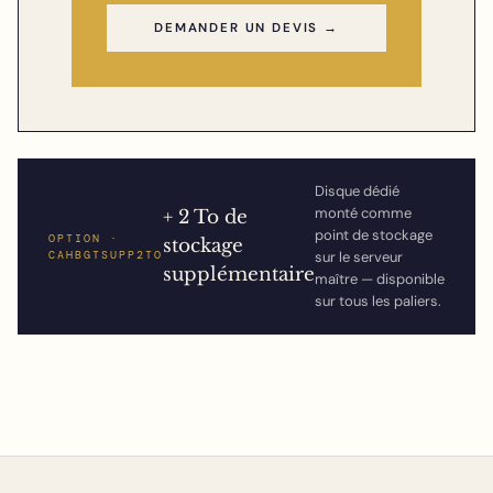
DEMANDER UN DEVIS →
Disque dédié
monté comme
+ 2 To de
point de stockage
OPTION ·
stockage
CAHBGTSUPP2TO
sur le serveur
supplémentaire
maître — disponible
sur tous les paliers.