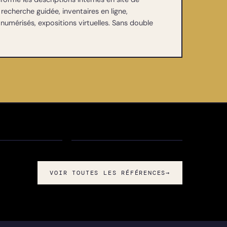
 recherche guidée, inventaires en ligne,
umérisés, expositions virtuelles. Sans double
Centre
ésain du
SAICOM - Bois du
ne Religieux
Luc
MUR
BELGIQUE · HOUDENG
BE
VOIR TOUTES LES RÉFÉRENCES
→