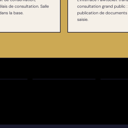
lais de consultation. Salle
consultation grand public :
ans la base.
publication de documents n
saisie.
CARHIF - Centre
d'Archives pour
CIPAR - 
l'Histoire des
Interdioc
 Nantes
Femmes
Patrimoi
BELGIQUE · BRUXELLES
BELGIQUE · NA
BE
BE