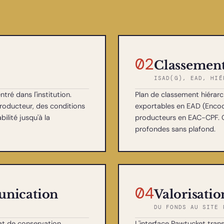
02
Classement
ISAD(G), EAD, HIÉ
tré dans l'institution.
Plan de classement hiérar
oducteur, des conditions
exportables en EAD (Encode
bilité jusqu'à la
producteurs en EAC-CPF. C
profondes sans plafond.
04
unication
Valorisati
DU FONDS AU SITE 
t de conservation,
L'interface Pawtucket trans