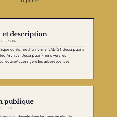
rupture.
 et description
RARCHIES
chique conforme à la norme ISAD(G), descriptions
d Archival Description), liens vers les
ollectiveAccess gère les arborescences
on publique
PUBLIC
forme les descriptions internes en site de