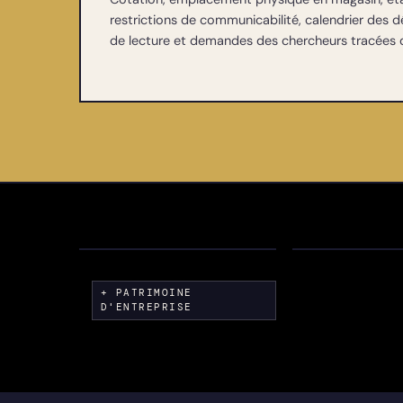
restrictions de communicabilité, calendrier des dé
de lecture et demandes des chercheurs tracées d
Archives de la
Chartreuse
Archives FC
FRANCE · VOIRON
FRANCE · NANTES
FR
FR
+ PATRIMOINE
D'ENTREPRISE