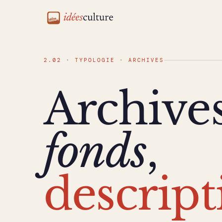
idéesculture
2.02 · TYPOLOGIE · ARCHIVES
Archives
fonds
,
descript