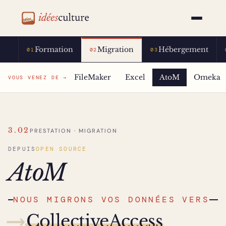
idéesculture
Formation
Migration
Hébergement
01
02
03
FileMaker
Excel
AtoM
Omeka
VOUS VENEZ DE →
3.02
PRESTATION · MIGRATION
DEPUIS
OPEN SOURCE
AtoM
NOUS MIGRONS VOS DONNÉES VERS
⟶
CollectiveAccess