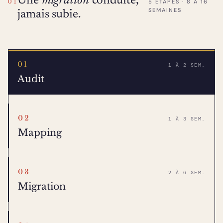
Une
migration
conduite,
5 ÉTAPES · 8 À 16
01
SEMAINES
jamais subie.
01
1 À 2 SEM.
Audit
02
1 À 3 SEM.
Mapping
03
2 À 6 SEM.
Migration