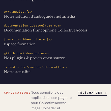
↗
www.unguide.fr
Notre solution d'audioguide multimédia
↗
documentation.ideesculture.com
Documentation francophone CollectiveAccess
↗
formation.ideesculture.fr
Espace formation
↗
github.com/ideesculture
Nos plugins & projets open source
↗
linkedin.com/company/ideesculture
Notre actualité
Nous compilons des
APPLICATIONS
TÉLÉCHARGER ↗
applications compagnons
pour CollectiveAccess —
Image Uploader
et