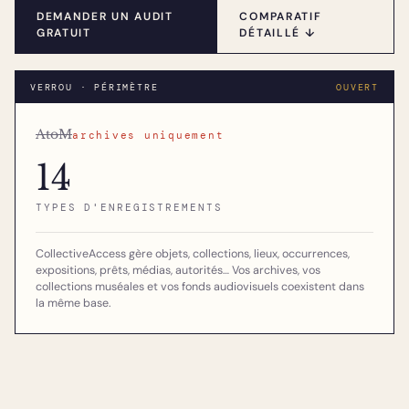
DEMANDER UN AUDIT
COMPARATIF
GRATUIT
DÉTAILLÉ ↓
VERROU · PÉRIMÈTRE
OUVERT
AtoM
archives uniquement
14
TYPES D'ENREGISTREMENTS
CollectiveAccess gère objets, collections, lieux, occurrences,
expositions, prêts, médias, autorités… Vos archives, vos
collections muséales et vos fonds audiovisuels coexistent dans
la même base.