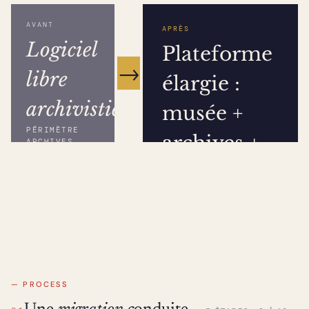
AVANT
APRÈS
Logiciel
Plateforme
→
libre
élargie :
archivistique
musée +
PÉRIMÈTRE
archives +
ARCHIVES
médias
BROWSER
·
OPEN
·
API
ONLY
SOURCE
REST
— PROCESS