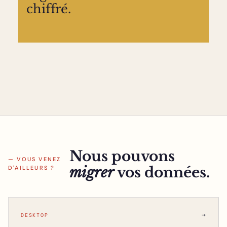
chiffré.
Nous pouvons
— VOUS VENEZ
migrer
vos données.
D'AILLEURS ?
→
DESKTOP