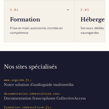
→
3.01
3.03
Formation
Hébergem
Prise en main, autonomie, montée en
Serveurs dédiés, in
compétence
sauvegardes
Nos sites spécialisés
↗
www.unguide.fr
Notre solution d'audioguide multimédia
↗
documentation.ideesculture.com
Documentation francophone CollectiveAccess
↗
formation.ideesculture.fr