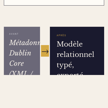
AVANT
APRÈS
Métadonnées
Modèle
→
Dublin
relationnel
Core
typé,
(XML /
exporté
CSV /
Dublin
OAI-
Core
PMH)
BROWSER
·
OPEN
·
API
ONLY
SOURCE
REST