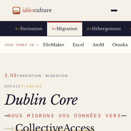
idéesculture
Formation
Migration
Hébergement
01
02
03
FileMaker
Excel
AtoM
Omeka
VOUS VENEZ DE →
3.02
PRESTATION · MIGRATION
DEPUIS
STANDARD
Dublin Core
NOUS MIGRONS VOS DONNÉES VERS
⟶
CollectiveAccess