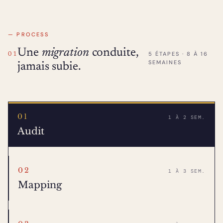
STANDARD
UNIVERSEL
— PROCESS
Une
migration
conduite,
5 ÉTAPES · 8 À 16
01
SEMAINES
jamais subie.
01
1 À 2 SEM.
Audit
02
1 À 3 SEM.
Mapping