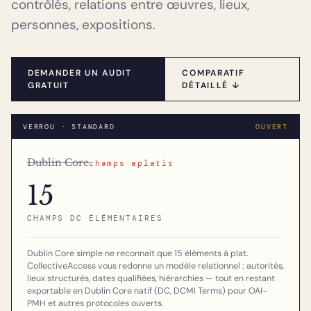
contrôlés, relations entre œuvres, lieux,
personnes, expositions.
DEMANDER UN AUDIT
COMPARATIF
GRATUIT
DÉTAILLÉ ↓
VERROU · STANDARD
OUVERT
Dublin Core
champs aplatis
15
CHAMPS DC ÉLÉMENTAIRES
Dublin Core simple ne reconnaît que 15 éléments à plat.
CollectiveAccess vous redonne un modèle relationnel : autorités,
lieux structurés, dates qualifiées, hiérarchies — tout en restant
exportable en Dublin Core natif (DC, DCMI Terms) pour OAI-
PMH et autres protocoles ouverts.