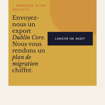
— PREMIÈRE ÉTAPE
GRATUITE
Envoyez-
nous un
export
Dublin Core.
LANCER UN AUDIT
Nous vous
rendons un
plan de
migration
chiffré.