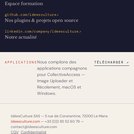
Espace formation
↗
github.com/ideesculture
Nos plugins & projets open source
↗
linkedin.com/company/ideesculture
Notre actualité
Nous compilons des
APPLICATIONS
TÉLÉCHARGER ↗
applications compagnons
pour CollectiveAccess —
Image Uploader
et
Récolement
, macOS et
Windows.
IdéesCulture SAS — 5 rue de Constantine, 72000 Le Mans
ideesculture.com
— +33 (0)2 85 52 60 79 —
contact@ideesculture.com
CGV
·
Confidentialité