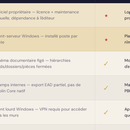
iciel propriétaire — licence + maintenance
Lo
★
uelle, dépendance à l'éditeur
pr
ent-serveur Windows — installé poste par
Pl
★
ste
n'
éma documentaire figé — hiérarchies
Mo
✓
ds/dossiers/pièces fermées
d'
mps internes — export EAD partiel, pas de
Ma
✓
lin Core natif
PB
ent lourd Windows — VPN requis pour accéder
Ap
✓
s les murs
qu