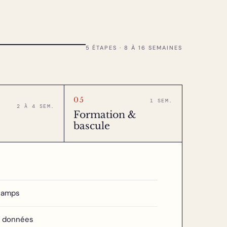
5 ÉTAPES · 8 À 16 SEMAINES
05
1 SEM.
2 À 4 SEM.
Formation &
bascule
champs
s données