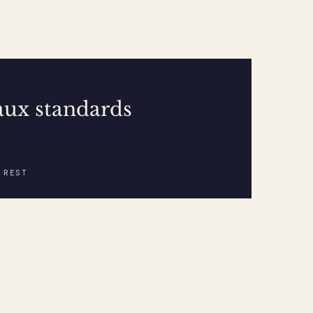
aux standards
 REST