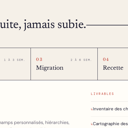
ite, jamais subie.
03
04
1 À 3 SEM.
2 À 6 SEM.
Migration
Recette
LIVRABLES
Inventaire des 
↳
hamps personnalisés, hiérarchies,
Cartographie de
↳