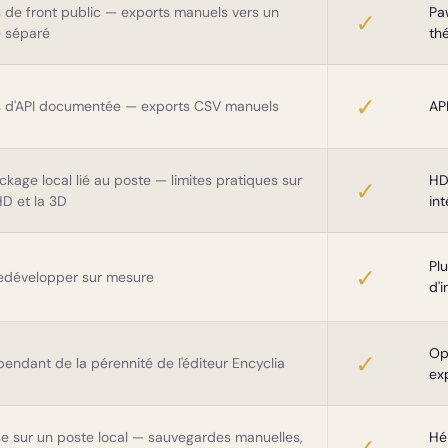
 de front public — exports manuels vers un
Paw
✓
e séparé
th
✓
 d'API documentée — exports CSV manuels
AP
ckage local lié au poste — limites pratiques sur
HD
✓
HD et la 3D
in
Plu
✓
edévelopper sur mesure
d'i
Op
✓
endant de la pérennité de l'éditeur Encyclia
ex
e sur un poste local — sauvegardes manuelles,
Hé
✓