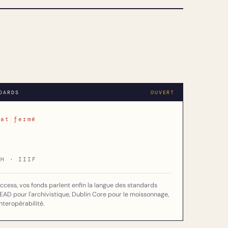
DARDS
OUVERT
mat fermé
MH · IIIF
ccess, vos fonds parlent enfin la langue des standards
EAD pour l'archivistique, Dublin Core pour le moissonnage,
nteropérabilité.