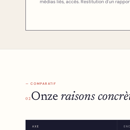
médias liés, accès. Restitution d'un rappor
— COMPARATIF
Onze
raisons concrè
02
AXE
EN