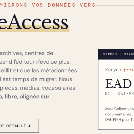
MIGRONS VOS DONNÉES VERS
veAccess
archives, centres de
VERROU · STAN
nd l'éditeur n'évolue plus,
ieillit et que les métadonnées
Encyclia
for
il est temps de migrer. Nous
EAD
pièces, médias, vocabulaires
DC · OAI-P
, libre, alignée sur
Avec CollectiveA
documentaires : 
OAI-PMH pour l'i
IF DÉTAILLÉ ↓