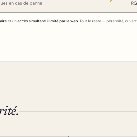
ques en cas de panne
RG
taire
et un
accès simultané illimité par le web
. Tout le reste — pérennité, ouver
rité.