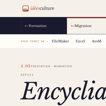
idéesculture
Formation
Migration
01
02
FileMaker
Excel
AtoM
VOUS VENEZ DE →
3.02
PRESTATION · MIGRATION
DEPUIS
Encycli