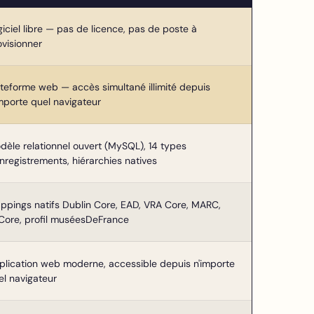
giciel libre — pas de licence, pas de poste à
ovisionner
ateforme web — accès simultané illimité depuis
importe quel navigateur
dèle relationnel ouvert (MySQL), 14 types
enregistrements, hiérarchies natives
ppings natifs Dublin Core, EAD, VRA Core, MARC,
Core, profil muséesDeFrance
plication web moderne, accessible depuis n'importe
el navigateur