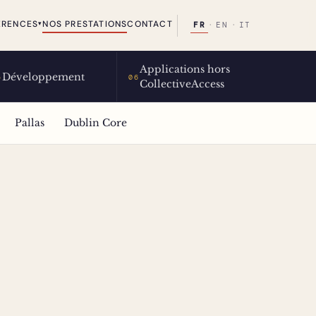
ÉRENCES
NOS PRESTATIONS
CONTACT
▾
FR
·
EN
·
IT
Applications hors
Développement
5
06
CollectiveAccess
Pallas
Dublin Core