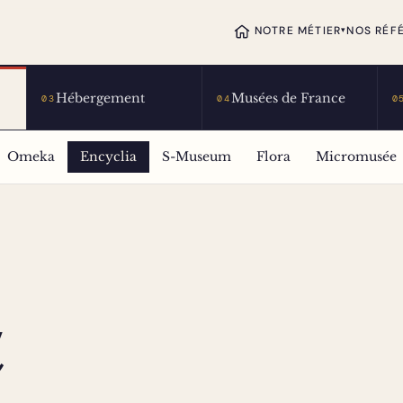
NOTRE MÉTIER
NOS RÉF
▾
Hébergement
Musées de France
03
04
0
Omeka
Encyclia
S-Museum
Flora
Micromusée
a