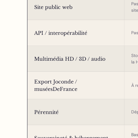
Pas
Site public web
sit
API / interopérabilité
Pas
Sto
Multimédia HD / 3D / audio
la 
Export Joconde /
À r
muséesDeFrance
Pérennité
Dép
Bas
Souveraineté & hébergement