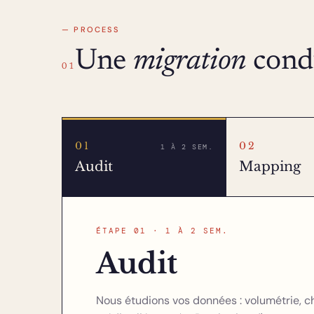
— PROCESS
Une
migration
condu
01
01
02
1 À 2 SEM.
Audit
Mapping
ÉTAPE 01 · 1 À 2 SEM.
Audit
Nous étudions vos données : volumétrie, c