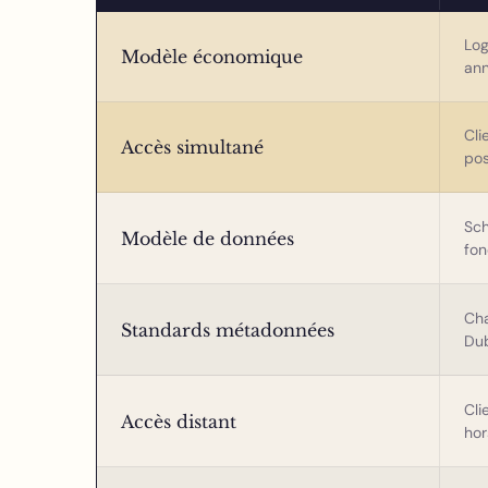
Log
Modèle économique
ann
Cli
Accès simultané
po
Sch
Modèle de données
fon
Cha
Standards métadonnées
Dub
Cli
Accès distant
hor