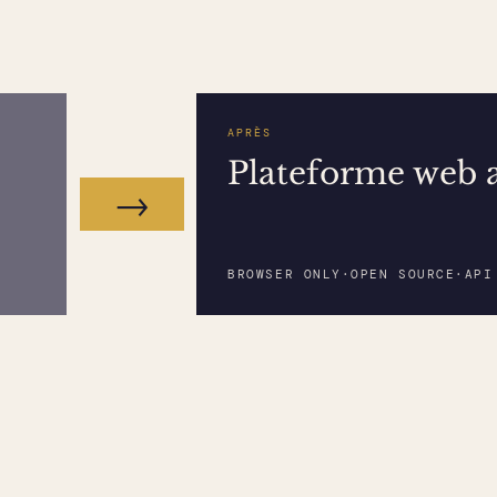
APRÈS
Plateforme web 
→
BROWSER ONLY
·
OPEN SOURCE
·
API