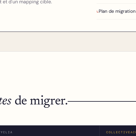
t et d'un mapping cible.
Plan de migration
↳
tes
de migrer.
CYCLIA
COLLECTIVEAC