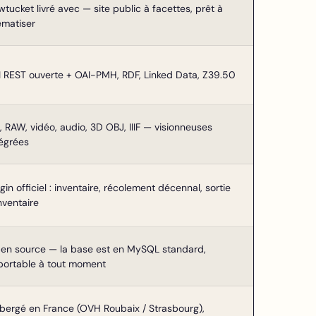
tucket livré avec — site public à facettes, prêt à
ématiser
I REST ouverte + OAI-PMH, RDF, Linked Data, Z39.50
, RAW, vidéo, audio, 3D OBJ, IIIF — visionneuses
tégrées
gin officiel : inventaire, récolement décennal, sortie
nventaire
en source — la base est en MySQL standard,
portable à tout moment
bergé en France (OVH Roubaix / Strasbourg),