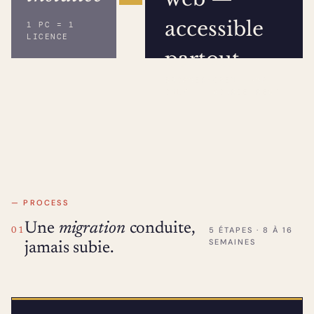
accessible
1 PC = 1
LICENCE
partout
BROWSER
·
OPEN
·
API
ONLY
SOURCE
REST
— PROCESS
Une
migration
conduite,
5 ÉTAPES · 8 À 16
01
SEMAINES
jamais subie.