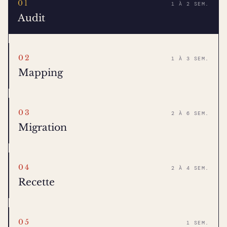
01
1 À 2 SEM.
Audit
02
1 À 3 SEM.
Mapping
03
2 À 6 SEM.
Migration
04
2 À 4 SEM.
Recette
05
1 SEM.