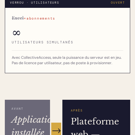
VERROU · UTILISATEURS
OUVERT
Excel
×abonnements
∞
UTILISATEURS SIMULTANÉS
Avec CollectiveAccess, seule la puissance du serveur est en jeu.
Pas de licence par utilisateur, pas de poste à provisionner.
AVANT
APRÈS
Application
Plateforme
→
installée
web —