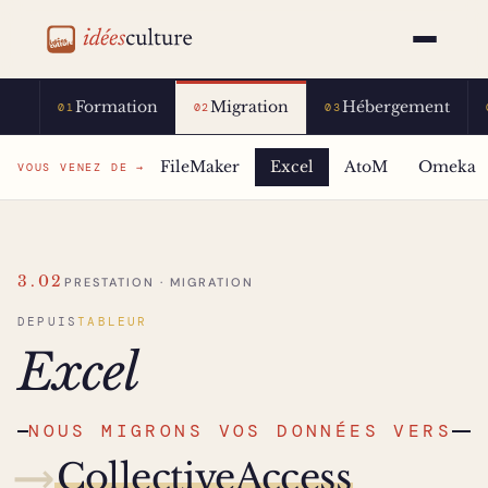
idéesculture
Formation
Migration
Hébergement
01
02
03
FileMaker
Excel
AtoM
Omeka
VOUS VENEZ DE →
3.02
PRESTATION · MIGRATION
DEPUIS
TABLEUR
Excel
NOUS MIGRONS VOS DONNÉES VERS
⟶
CollectiveAccess