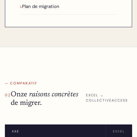
Plan de migration
↳
— COMPARATIF
Onze
raisons concrètes
EXCEL →
02
COLLECTIVEACCESS
de migrer.
AXE
EXCEL