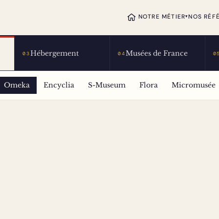
NOTRE MÉTIER
NOS RÉF
▾
Hébergement
Musées de France
03
04
0
Omeka
Encyclia
S-Museum
Flora
Micromusée