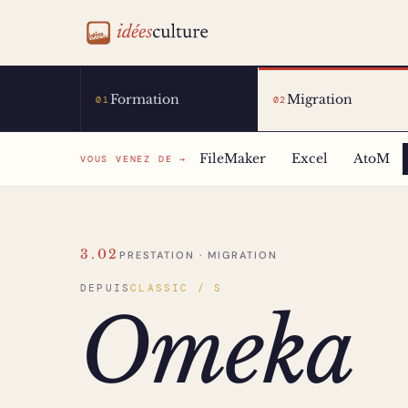
idéesculture
Formation
Migration
01
02
FileMaker
Excel
AtoM
VOUS VENEZ DE →
3.02
PRESTATION · MIGRATION
DEPUIS
CLASSIC / S
Omeka