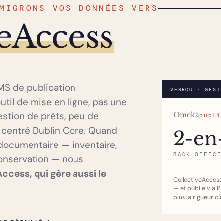
MIGRONS VOS DONNÉES VERS
veAccess
CMS de publication
VERROU · GEST
util de mise en ligne, pas une
estion de prêts, peu de
Omeka
publi
 centré Dublin Core. Quand
2-en
n documentaire — inventaire,
BACK-OFFIC
onservation — nous
ccess, qui gère aussi le
CollectiveAccess 
— et publie via 
plus la rigueur d