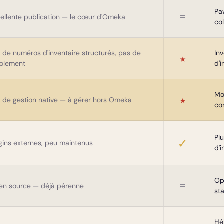
Pa
=
ellente publication — le cœur d'Omeka
col
 de numéros d'inventaire structurés, pas de
In
★
colement
d'
Mo
★
 de gestion native — à gérer hors Omeka
co
Plu
✓
gins externes, peu maintenus
d'i
Op
=
en source — déjà pérenne
st
Hé