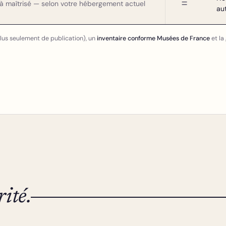
=
à maîtrisé — selon votre hébergement actuel
au
lus seulement de publication), un
inventaire conforme Musées de France
et la
rité.