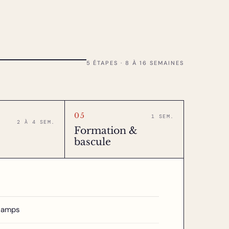
5 ÉTAPES · 8 À 16 SEMAINES
05
1 SEM.
2 À 4 SEM.
Formation &
bascule
champs