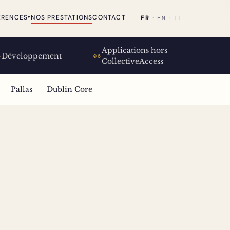
ÉRENCES
NOS PRESTATIONS
CONTACT
▾
FR
·
EN
·
IT
Applications hors
Développement
5
06
CollectiveAccess
Pallas
Dublin Core