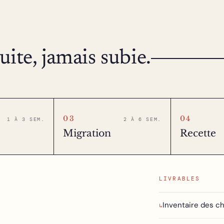
ite, jamais subie.
03
04
1 À 3 SEM.
2 À 6 SEM.
Migration
Recette
LIVRABLES
Inventaire des 
↳