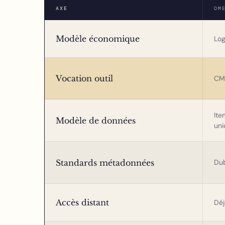
AXE
OM
Modèle économique
Log
Vocation outil
CMS
Ite
Modèle de données
un
Standards métadonnées
Dub
Accès distant
Dé